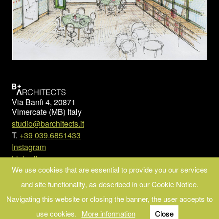
Via Banfi 4, 20871
Vimercate (MB) Italy
studio@barchitects.it
T.
+39 039.6851433
Instagram
LinkedIn
We use cookies that are essential to provide you our services
© Copyright 2023 B+ARCHITECTS
and site functionality, as described in our Cookie Notice.
PI/CF: 02372910964
Privacy
Navigating this website or closing the banner, the user accepts to
Cookie policy
Web Agency
Brand039
use cookies.
More information
Close