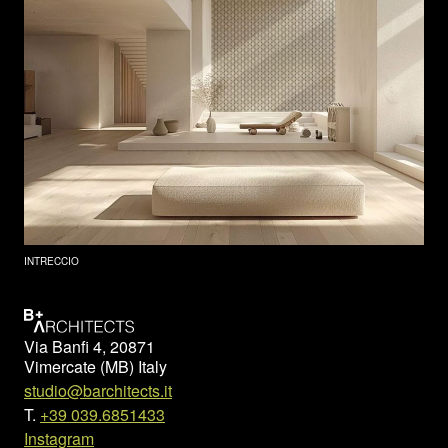
INTRECCIO
Via Banfi 4, 20871
Vimercate (MB) Italy
studio@barchitects.it
T.
+39 039.6851433
Instagram